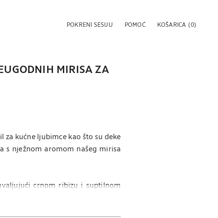
POKRENI SESIJU
POMOĆ
KOŠARICA
(0)
NEUGODNIH MIRISA ZA
il za kućne ljubimce kao što su deke
ojaka s nježnom aromom našeg mirisa
hvaljujući crnom ribizu i suptilnom
ta uz to stvara toplu atmosferu.