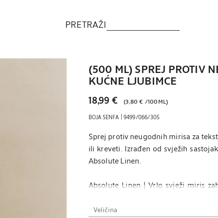
PRETRAŽI
(500 ML) SPREJ PROTIV 
KUĆNE LJUBIMCE
18,99 €
(
3,80 €
/
100ML
)
|
BOJA SENFA
9499/066/305
Sprej protiv neugodnih mirisa za tekst
ili kreveti. Izrađen od svježih sast
Absolute Linen.
Absolute Linen | Vrlo svježi miris za
mirisu mandarine. Dašak drvenastih no
Veličina