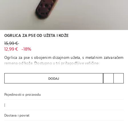
OGRLICA ZA PSE OD UŽETA I KOŽE
Stara cijena 15,99 €
15,99 €
Trenutna cijena 12,99 €
18% POPUST
12,99 €
-
18%
Ogrlica za pse s obojenim dizajnom užeta, s metalnim zatvaračem
remena od kože. Dostupno u tri prilagodljive veličine:
Veličina 02: 32-40 cm
Veličina 03: 38-46 cm
DODAJ
Veličina 04: 46-53 cm
Sadrži certificirane materijale
Pojedinosti o proizvodu
RECIKLIRANI POLIESTER CERTIFICIRAN PREMA RCS-U
Više informacija
|
Dostava i povrat