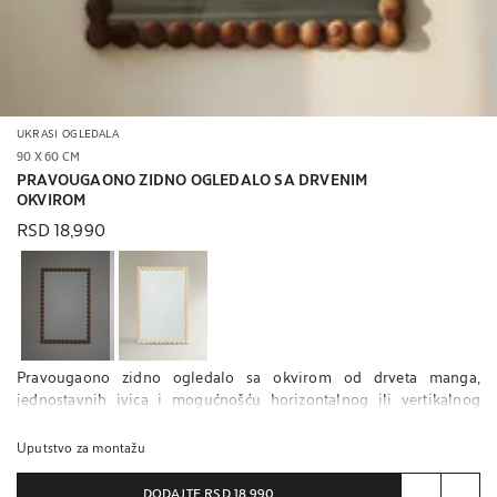
UKRASI
OGLEDALA
90 X 60 CM
PRAVOUGAONO ZIDNO OGLEDALO SA DRVENIM
OKVIROM
RSD 18,990
Pravougaono zidno ogledalo sa okvirom od drveta manga,
jednostavnih ivica i mogućnošću horizontalnog ili vertikalnog
kačenja zahvaljujući ankeru na poleđini.
Uputstvo za montažu
Kako bi se osiguralo da ogledalo ostane sigurno i stabilno,
preporučuje se pravilno pričvršćivanje na zid. S obzirom na to da
DODAJTE
RSD 18,990