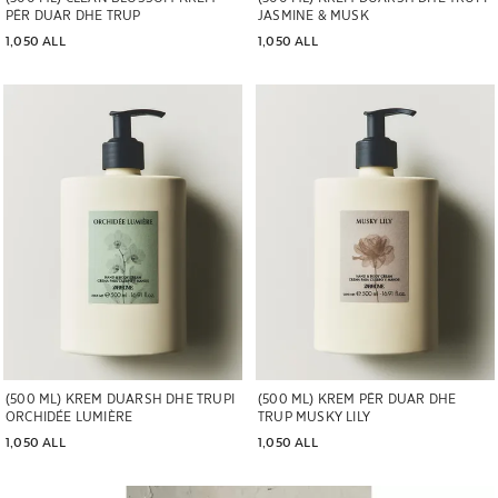
PËR DUAR DHE TRUP
JASMINE & MUSK
1,050 ALL
1,050 ALL
Imazhi u ndryshua në 1 të 5
Imazhi u ndryshua në 1 të 5
(500 ML) KREM DUARSH DHE TRUPI
(500 ML) KREM PËR DUAR DHE
ORCHIDÉE LUMIÈRE
TRUP MUSKY LILY
1,050 ALL
1,050 ALL