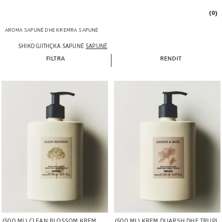
(0)
AROMA
SAPUNË DHE KREMRA
SAPUNË
SHIKO GJITHÇKA
SAPUNË
SAPUNË
FILTRA
RENDIT
Imazhi u ndryshua në 1 të 5
Imazhi u ndryshua në 1 të 5
(500 ML) CLEAN BLOSSOM KREM
(500 ML) KREM DUARSH DHE TRUPI