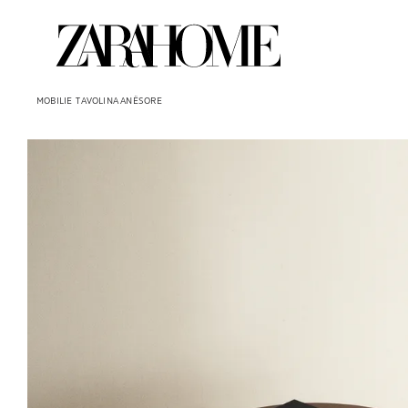
MOBILIE
TAVOLINA ANËSORE
Imazhi u ndryshua në 1 të 6