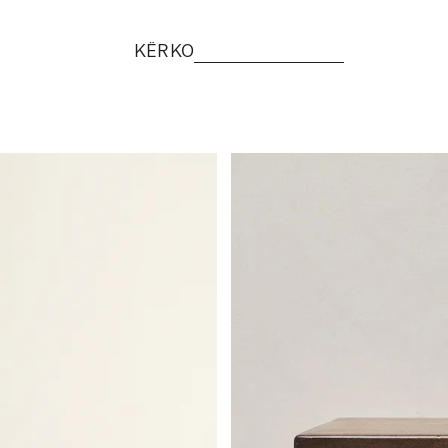
KËRKO
Imazhi u ndryshua në 1 të 6