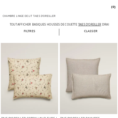
(0)
CHAMBRE
LINGE DE LIT
TAIES D’OREILLER
TOUT AFFICHER
BASIQUES
HOUSSES DE COUETTE
TAIES D’OREILLER
DRAPS-HO
FILTRES
CLASSER
Image changée en 1 de 6
Image changée en 1 de 7