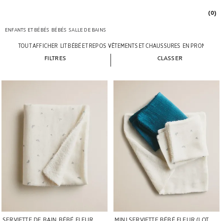
(0)
ENFANTS ET BÉBÉS
BÉBÉS
SALLE DE BAINS
TOUT AFFICHER
LIT BÉBÉ ET REPOS
VÊTEMENTS ET CHAUSSURES
EN PROMENAD
FILTRES
CLASSER
Image changée en 1 de 5
Image changée en 1 de 5
SERVIETTE DE BAIN BÉBÉ FLEUR
MINI SERVIETTE BÉBÉ FLEUR (LOT