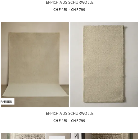
TEPPICH AUS SCHURWOLLE
CHF 459
 - 
CHF 799
 FARBEN
TEPPICH AUS SCHURWOLLE
CHF 459
 - 
CHF 799