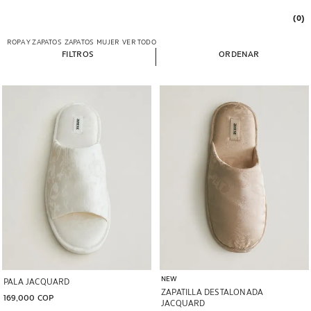
(0)
ROPA Y ZAPATOS
ZAPATOS
MUJER
VER TODO
FILTROS
ORDENAR
Imagen cambiada a 1 de 6
Imagen cambiada a 1 de 4
NEW
PALA JACQUARD
ZAPATILLA DESTALONADA
169,000 COP
JACQUARD