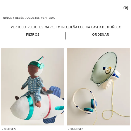
(0)
NIÑOS Y BEBÉS
JUGUETES
VER TODO
VER TODO
PELUCHES
MARKET
MI PEQUEÑA COCINA
CASITA DE MUÑECAS
FILTROS
ORDENAR
Imagen cambiada a 1 de 5
Imagen cambiada a 1 de 5
+ 0 MESES
+ 36 MESES