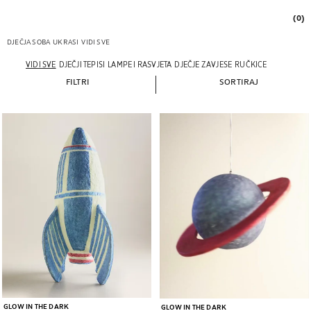
(0)
DJEČJA SOBA
UKRASI
VIDI SVE
VIDI SVE
DJEČJI TEPISI
LAMPE I RASVJETA
DJEČJE ZAVJESE
RUČKICE
FILTRI
SORTIRAJ
Slika promijenjena u 1 od 6
GLOW IN THE DARK
GLOW IN THE DARK