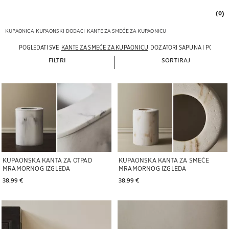
(0)
KUPAONICA
KUPAONSKI DODACI
KANTE ZA SMEĆE ZA KUPAONICU
POGLEDATI SVE
KANTE ZA SMEĆE ZA KUPAONICU
DOZATORI SAPUNA I POSUDI
FILTRI
SORTIRAJ
KUPAONSKA KANTA ZA OTPAD
KUPAONSKA KANTA ZA SMEĆE
MRAMORNOG IZGLEDA
MRAMORNOG IZGLEDA
38,99 € 
38,99 € 
Slika promijenjena u 1 od 5
Slika promijenjena u 1 od 5