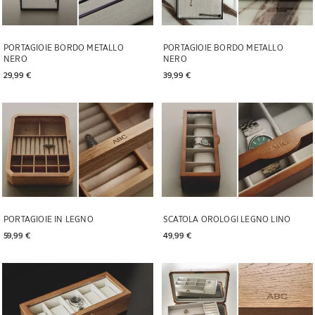
PORTAGIOIE BORDO METALLO
PORTAGIOIE BORDO METALLO
NERO
NERO
29,99 € 
39,99 € 
PORTAGIOIE IN LEGNO
SCATOLA OROLOGI LEGNO LINO
59,99 € 
49,99 € 