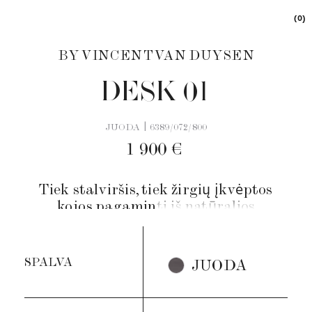
(0)
BY VINCENT VAN DUYSEN
DESK 01
|
JUODA
6389/072/800
1 900 €
Tiek stalviršis, tiek žirgių įkvėptos
kojos pagaminti iš natūralios
medienos. Nesenstantis stilius,
išsiskiriantis bet kurioje erdvėje.
Švelnios ir elegantiškos linijos
SPALVA
JUODA
išryškina medienos sodrumą ir
tekstūrą.