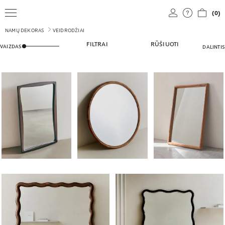
(0)
NAMŲ DEKORAS
VEIDRODŽIAI
NUSTATYKITE, KIEK GAMINIŲ NORITE MATYTI TINKLELIO RODI
FILTRAI
RŪŠIUOTI
VAIZDAS
DALINTIS
Paveikslėlis pakeistas į 1 iš 5
Paveikslėlis pakeistas į 1 iš 5
Paveikslėlis pakeistas į 
Paveikslėlis pakeistas į 1 iš 5
Paveikslėlis pakeistas į 1 iš 6