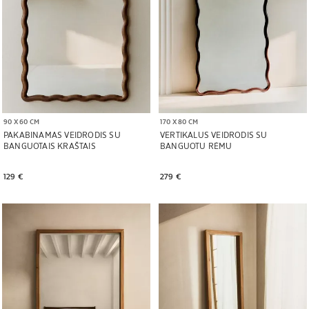
90 X 60 CM
170 X 80 CM
PAKABINAMAS VEIDRODIS SU
VERTIKALUS VEIDRODIS SU
BANGUOTAIS KRAŠTAIS
BANGUOTU RĖMU
129 € 
279 € 
Paveikslėlis pakeistas į 1 iš 6
Paveikslėlis pakeistas į 1 iš 6