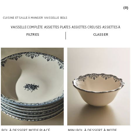
(0)
CUISINE ET SALLE À MANGER
VAISSELLE
BOLS
VAISSELLE COMPLÈTE
ASSIETTES PLATES
ASSIETTES CREUSES
ASSIETTES À DESSE
FILTRES
CLASSER
Image changée en 1 de 5
Image changée en 1 de 5
BOL À DESSERT MOTIF PLACÉ
MINI BOL À DESSERT À MOTIF