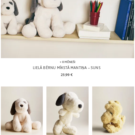
+ 0 MĒNEŠI
LIELĀ BĒRNU MĪKSTĀ MANTIŅA – SUNS
23,99 € 
Attēls mainīts uz 1 no 6
Attēls mainīts uz 1 no 6
Attēls mainīts uz 1 no 6