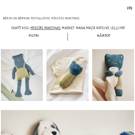
(0)
BĒRNI UN BĒRNIŅI
ROTAĻLIETAS
MĪKSTĀS MANTIŅAS
SKATĪT VISU
MĪKSTĀS MANTIŅAS
MARKET
MANA MAZĀ VIRTUVE
LEĻĻU MĀJA
FILTRI
KĀRTOT
Attēls mainīts uz 1 no 5
Attēls mainīts uz 1 no 5
Attēls mainīts uz 1 no 5