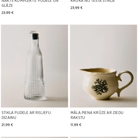
NAKTS KOMPLEKTS: PUDELE UN
KRŪKA NO TĒSTA STIKLA
GLĀZE
23,99 € 
23,99 € 
Attēls mainīts uz 1 no 5
Attēls mainīts uz 1 no 5
STIKLA PUDELE AR RELJEFU
MĀLA PIENA KRŪZE AR ZIEDU
DIZAINU
RAKSTU
21,99 € 
11,99 € 
Attēls mainīts uz 1 no 5
Attēls mainīts uz 1 no 5