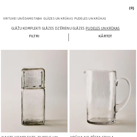
(0)
VIRTUVEI UN ĒDAMISTABAI
GLĀZES UN KRŪKAS
PUDELES UN KRŪKAS
GLĀŽU KOMPLEKTI
GLĀZES
DZĒRIENU GLĀZES
PUDELES UN KRŪKAS
FILTRI
KĀRTOT
Attēls mainīts uz 1 no 6
Attēls mainīts uz 1 no 6