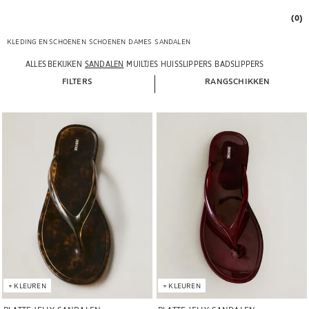
(0)
KLEDING EN SCHOENEN
SCHOENEN
DAMES
SANDALEN
ALLES BEKIJKEN
SANDALEN
MUILTJES
HUISSLIPPERS
BADSLIPPERS
FILTERS
RANGSCHIKKEN
Afbeelding gewijzigd naar 1 van 6
Afbeelding gewijzigd naar 1 van 6
+
KLEUREN
+
KLEUREN