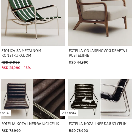
STOLICA SA METALNOM
FOTELJA OD JASENOVOG DRVETA I
KONSTRUKCIJOM
POSTELJINE
Stara cena RSD 31,990
RSD 31,990
RSD 44,990
Trenutna cena RSD 25,990
18% POPUST
RSD 25,990
-
18%
E BOJA
VIŠE BOJA
FOTELJA KOŽA I NERĐAJUĆI ČELIK
FOTELJA KOŽA I NERĐAJUĆI ČELIK
RSD 78,990
RSD 78,990