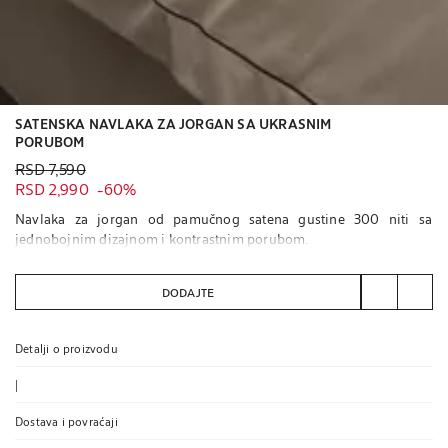
SATENSKA NAVLAKA ZA JORGAN SA UKRASNIM
PORUBOM
Stara cena RSD 7,590
RSD 7,590
Trenutna cena RSD 2,990
60% POPUST
RSD 2,990
-
60%
Navlaka za jorgan od pamučnog satena gustine 300 niti sa
jednobojnim dizajnom i kontrastnim porubom.
Kopčanje skrivenim dugmićima na dnu.
DODAJTE
Sadrži sertifikovane materijale
PAMUK IZ ORGANSKOG UZGOJA SERTIFIKOVAN STANDARDOM
Detalji o proizvodu
OCS
Više informacija
|
Dostava i povraćaji