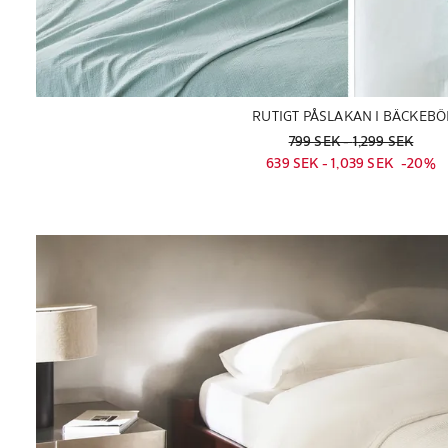
RUTIGT PÅSLAKAN I BÄCKEBÖ
Gammalt pris
799 SEK
-
1
799 SEK
 - 
1,299 SEK
Nuvarande pris
639 SEK
20% P
-
1,
639 SEK
 - 
1,039 SEK
-
20%