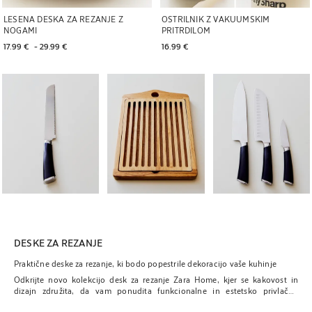
LESENA DESKA ZA REZANJE Z
OSTRILNIK Z VAKUUMSKIM
NOGAMI
PRITRDILOM
17.99 € 
 - 
29.99 € 
16.99 € 
Slika spremenjena na 1 od 5
Slika spremenjena na 1 od 5
Slika spremenjena na 1
DESKE ZA REZANJE
Praktične deske za rezanje, ki bodo popestrile dekoracijo vaše kuhinje
Odkrijte novo kolekcijo desk za rezanje Zara Home, kjer se kakovost in
dizajn združita, da vam ponudita funkcionalne in estetsko privlačne
izdelke. Te deske so zasnovane kot idealen dodatek k vsaki kuhinji, saj ji