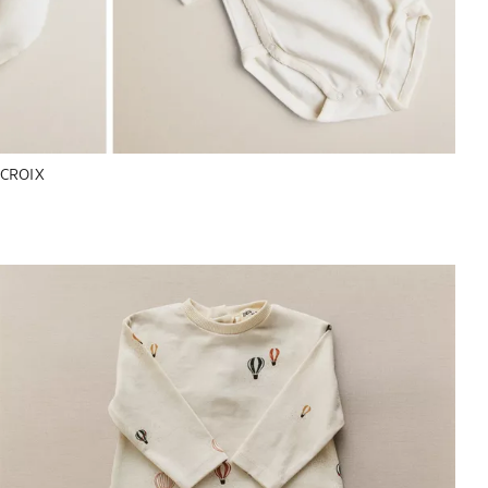
 CROIX
Image changée en 1 de 5