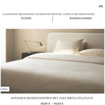
(0)
SLAAPKAMER
BEDDENGOED
DEKBEDOVERTREKKEN
SEERSUCKER BEDDENGOED
FILTERS
RANGSCHIKKEN
EUREN
KATOENEN DEKBEDOVERTREK MET FIJNE WAFELSTRUCTUUR
65,99 € 
 - 
95,99 € 