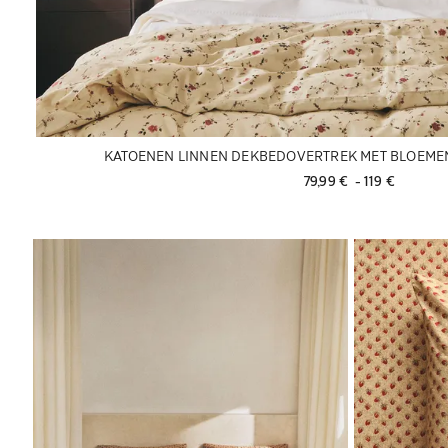
KATOENEN LINNEN DEKBEDOVERTREK MET BLOEMEN
79,99 € 
 - 
119 € 
Afbeelding gewijzigd naar 1 van 6
Afbeelding gew