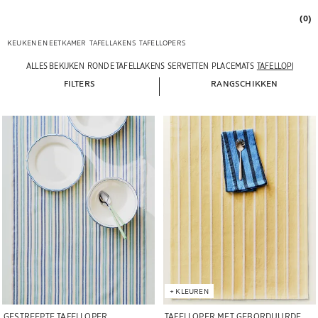
(0)
KEUKEN EN EETKAMER
TAFELLAKENS
TAFELLOPERS
ALLES BEKIJKEN
RONDE TAFELLAKENS
SERVETTEN
PLACEMATS
TAFELLOPERS
FILTERS
RANGSCHIKKEN
Afbeelding gewijzigd naar 1 van 6
Afbeelding gewijzigd naar 1 van 6
+
KLEUREN
GESTREEPTE TAFELLOPER
TAFELLOPER MET GEBORDUURDE