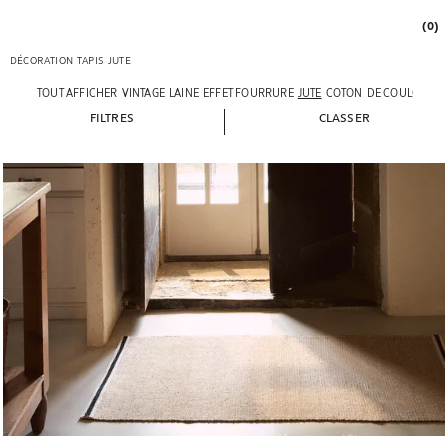
(0)
DÉCORATION
TAPIS
JUTE
TOUT AFFICHER
VINTAGE
LAINE
EFFET FOURRURE
JUTE
COTON
DE COULOIR
CU
FILTRES
CLASSER