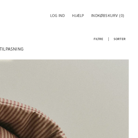
LOG IND
HJÆLP
INDKØBSKURV
(0)
FILTRE
SORTER
TILPASNING