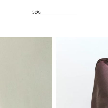
SØG
Billede ændret til 1 af 6