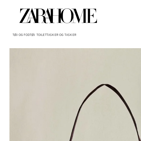
TØJ OG FODTØJ
TOILETTASKER OG TASKER
Billede ændret til 1 af 6