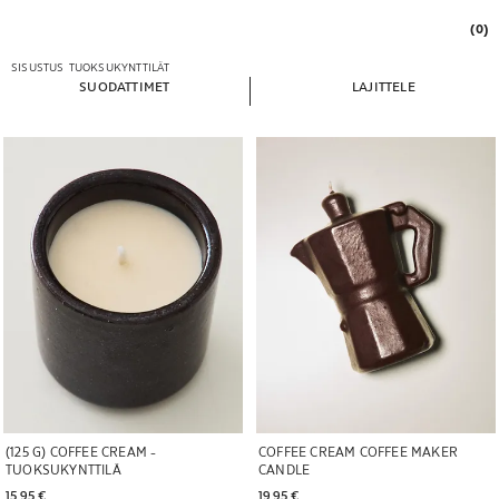
(0)
SISUSTUS
TUOKSUKYNTTILÄT
SUODATTIMET
LAJITTELE
Kuva vaihdettu kohtaan 1 5
Kuva vaihdettu kohtaan 1 5
(125 G) COFFEE CREAM -
COFFEE CREAM COFFEE MAKER
TUOKSUKYNTTILÄ
CANDLE
15,95 € 
19,95 € 