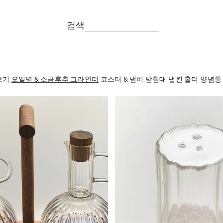
검색
보기
오일병 & 소금후추 그라인더
코스터 & 냄비 받침대
냅킨 홀더
양념통 
 6(으)로 변경되었습니다
이미지가 1 중 6(으)로 변경되었습