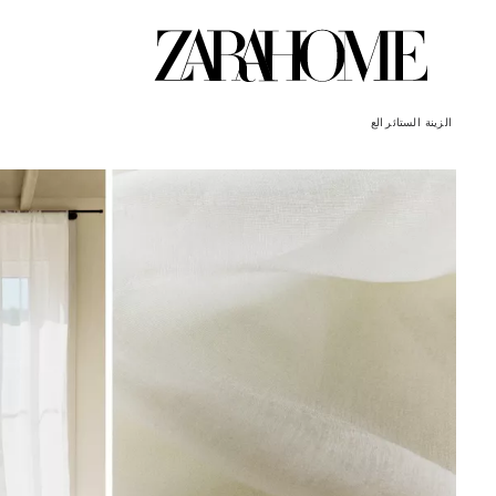
الزينة
الستائر الع