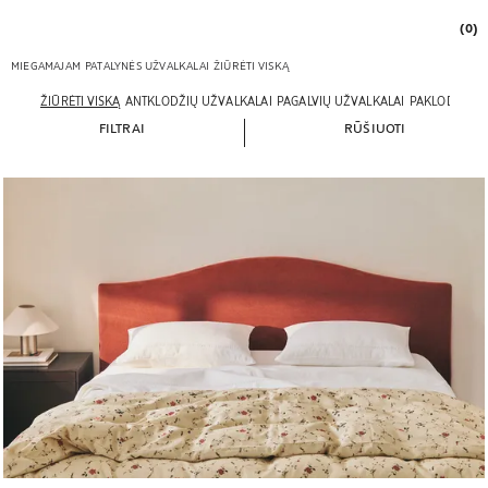
(0)
MIEGAMAJAM
PATALYNĖS UŽVALKALAI
ŽIŪRĖTI VISKĄ
ŽIŪRĖTI VISKĄ
ANTKLODŽIŲ UŽVALKALAI
PAGALVIŲ UŽVALKALAI
PAKLODĖS
AP
FILTRAI
RŪŠIUOTI