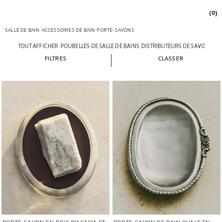
(0)
SALLE DE BAIN
ACCESSOIRES DE BAIN
PORTE-SAVONS
TOUT AFFICHER
POUBELLES DE SALLE DE BAINS
DISTRIBUTEURS DE SAVON
POR
FILTRES
CLASSER
Image changée en 1 de 5
Image changée en 1 de 5