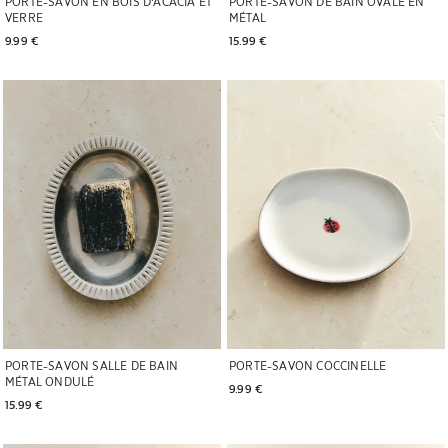
PORTE-SAVON EN BOIS D'ACACIA ET
PORTE-SAVON DE BAIN OVALE EN
VERRE
MÉTAL
9.99 € 
15.99 € 
Image changée en 1 de 5
Image changée en 1 de 5
PORTE-SAVON SALLE DE BAIN
PORTE-SAVON COCCINELLE
MÉTAL ONDULÉ
9.99 € 
15.99 € 
Image changée en 1 de 5
Image changée en 1 de 6