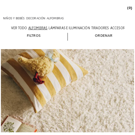
(0)
NIÑOS Y BEBÉS
DECORACIÓN
ALFOMBRAS
VER TODO
ALFOMBRAS
LÁMPARAS E ILUMINACIÓN
TIRADORES
ACCESORIOS D
FILTROS
ORDENAR