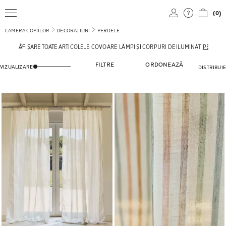
(0)
CAMERA COPIILOR
DECORAȚIUNI
PERDELE
AFIȘARE TOATE ARTICOLELE
COVOARE
LĂMPI ȘI CORPURI DE ILUMINAT
PERDEL
STABILIȚI NUMĂRUL DE PRODUSE AFIȘATE ÎN VIZUALIZARE
FILTRE
ORDONEAZĂ
VIZUALIZARE
DISTRIBUIE