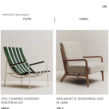
(0)
POHIŠTVO
NASLANJAČI
FILTRI
UREDI
Slika spremenjena na 1 od 5
Slika spremenjena na 1 od 8
STOL Z BARVNO KOVINSKO
NASLANJAČ IZ JESENOVEGA LESA
KONSTRUKCIJO
IN LANA
Stara cena 249 €
249 € 
359 € 