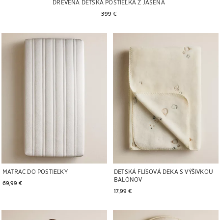
DREVENÁ DETSKÁ POSTIEĽKA Z JASEŇA
399 € 
Obrázok zmenený na 1 z 6
Obrázok zmenený na 1 z 5
MATRAC DO POSTIEĽKY
DETSKÁ FLÍSOVÁ DEKA S VÝŠIVKOU
BALÓNOV
69,99 € 
17,99 € 
Obrázok zmenený na 1 z 5
Obrázok zmenený na 1 z 5