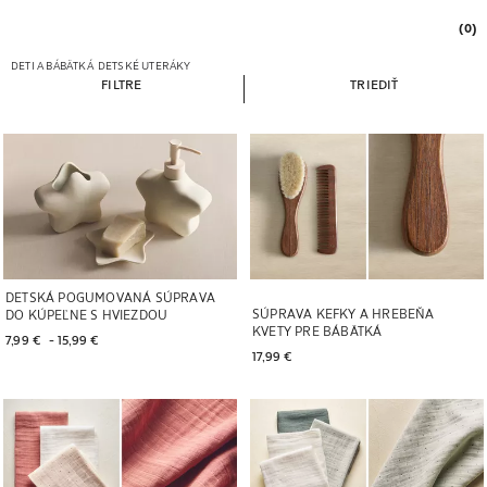
(0)
DETI A BÁBÄTKÁ
DETSKÉ UTERÁKY
FILTRE
TRIEDIŤ
DETSKÁ POGUMOVANÁ SÚPRAVA
SÚPRAVA KEFKY A HREBEŇA
DO KÚPEĽNE S HVIEZDOU
KVETY PRE BÁBÄTKÁ
7,99 € 
 - 
15,99 € 
17,99 € 