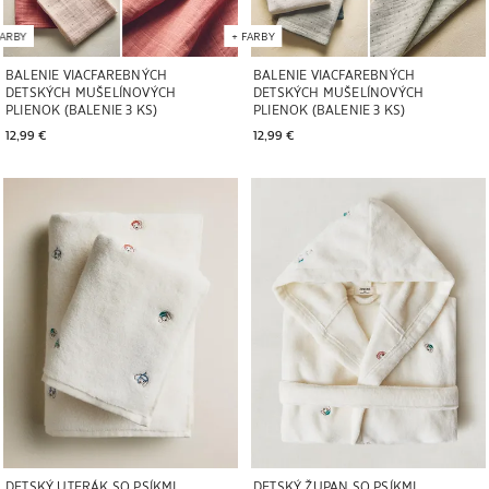
ARBY
+
FARBY
BALENIE VIACFAREBNÝCH
BALENIE VIACFAREBNÝCH
DETSKÝCH MUŠELÍNOVÝCH
DETSKÝCH MUŠELÍNOVÝCH
PLIENOK (BALENIE 3 KS)
PLIENOK (BALENIE 3 KS)
12,99 € 
12,99 € 
Obrázok zmenený na 1 z 5
Obrázok zmenený na 1 z 5
DETSKÝ UTERÁK SO PSÍKMI
DETSKÝ ŽUPAN SO PSÍKMI