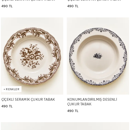
490 TL
490 TL
Görsel 6 üzerinden 1 olarak değiştirildi
Görsel 5 üzerinden 1 olarak değiştir
+
RENKLER
ÇİÇEKLİ SERAMİK ÇUKUR TABAK
KONUMLANDIRILMIŞ DESENLİ
ÇUKUR TABAK
490 TL
490 TL
Görsel 6 üzerinden 1 olarak değiştirildi