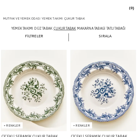
(0)
MUTFAK VE YEMEK ODASI
YEMEK TAKIMI
ÇUKUR TABAK
YEMEK TAKIMI
DÜZ TABAK
ÇUKUR TABAK
MAKARNA TABAGI
TATLI TABAĞI VE EK
FILTRELER
SIRALA
Görsel 6 üzerinden 1 olarak değiştirildi
Görsel 6 üzerinden 1 olarak değiştir
+
RENKLER
+
RENKLER
ÇİÇEKLİ SERAMİK ÇUKUR TABAK
ÇİÇEKLİ SERAMİK ÇUKUR TABAK