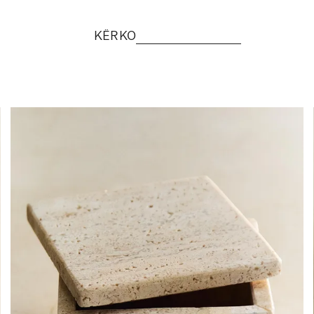
KËRKO
Imazhi u ndryshua në 1 të 6