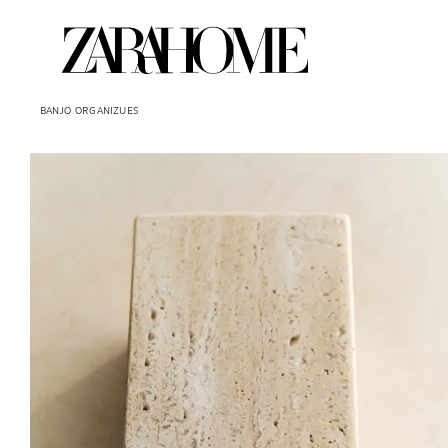
BANJO
ORGANIZUES
Imazhi u ndryshua në 1 të 7