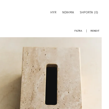
HYR
NDIHMA
SHPORTA
(0)
FILTRA
RENDIT
Imazhi u ndryshua në 1 të 6