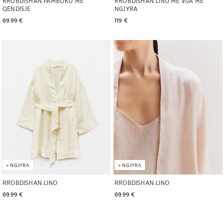
RROBDISHAN PAMBUKU ME
RROBDISHAN LINO ME VIJA ME
QËNDISJE
NGJYRA
69.99 € 
119 € 
Imazhi u ndryshua në 1 të 6
Imazhi u ndryshua në 1 të 5
+
NGJYRA
+
NGJYRA
RROBDISHAN LINO
RROBDISHAN LINO
69.99 € 
69.99 € 