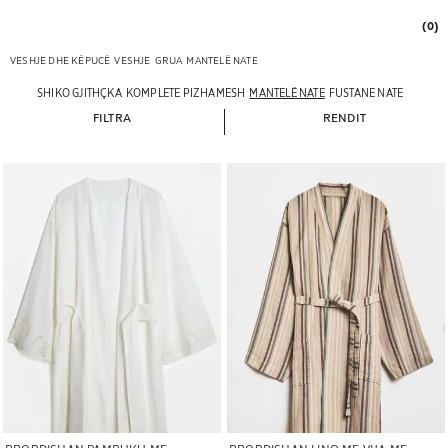
(0)
VESHJE DHE KËPUCË
VESHJE
GRUA
MANTELË NATE
SHIKO GJITHÇKA
KOMPLETE PIZHAMESH
MANTELË NATE
FUSTANE NATE
FILTRA
RENDIT
Imazhi u ndryshua në 1 të 5
Imazhi u ndryshua në 1 të 6