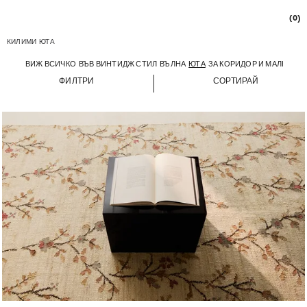
(0)
КИЛИМИ
ЮТА
ВИЖ ВСИЧКО
ВЪВ ВИНТИДЖ СТИЛ
ВЪЛНА
ЮТА
ЗА КОРИДОР И МАЛКИ
ПА
ФИЛТРИ
СОРТИРАЙ