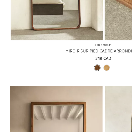
170 X 90 CM
MIROIR SUR PIED CADRE ARROND
349 CAD
Image changée en 1 de 6