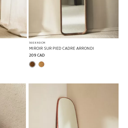
160 X 40 CM
MIROIR SUR PIED CADRE ARRONDI
209 CAD
Image changée en 1 de 6