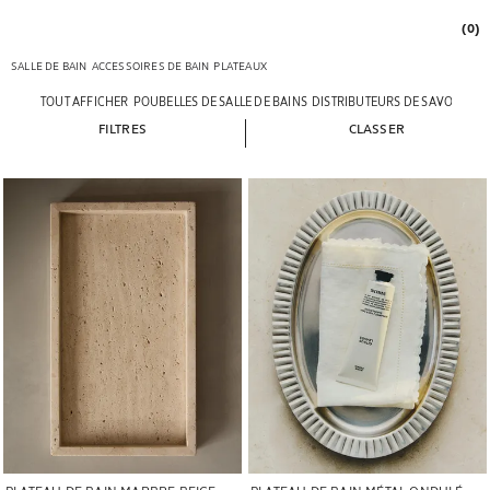
(0)
SALLE DE BAIN
ACCESSOIRES DE BAIN
PLATEAUX
TOUT AFFICHER
POUBELLES DE SALLE DE BAINS
DISTRIBUTEURS DE SAVON
POR
FILTRES
CLASSER
Image changée en 1 de 7
Image changée en 1 de 5