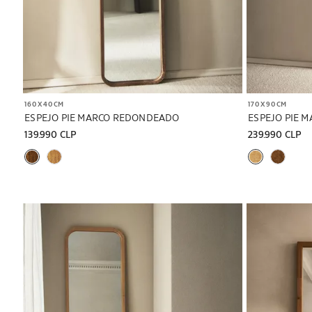
160 X 40 CM
170 X 90 CM
ESPEJO PIE MARCO REDONDEADO
139.990 CLP
239.990 CLP
Imagen cambiada a 1 de 6
Imagen cambiad