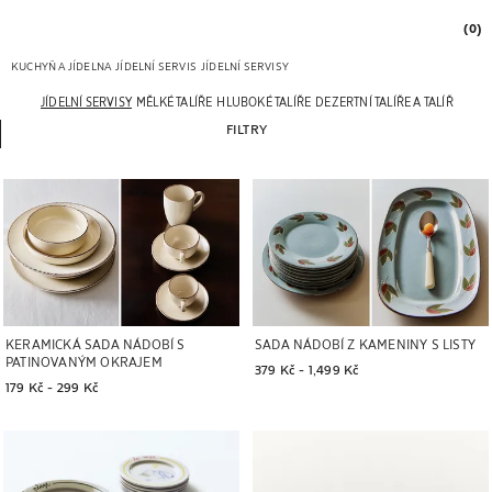
(0)
KUCHYŇ A JÍDELNA
JÍDELNÍ SERVIS
JÍDELNÍ SERVISY
JÍDELNÍ SERVISY
MĚLKÉ TALÍŘE
HLUBOKÉ TALÍŘE
DEZERTNÍ TALÍŘE A TALÍŘE NA 
FILTRY
KERAMICKÁ SADA NÁDOBÍ S
SADA NÁDOBÍ Z KAMENINY S LISTY
PATINOVANÝM OKRAJEM
379 Kč
 - 
1,499 Kč
179 Kč
 - 
299 Kč
Obrázek změněn na 1 z 2
Obrázek změněn na 1 z 2