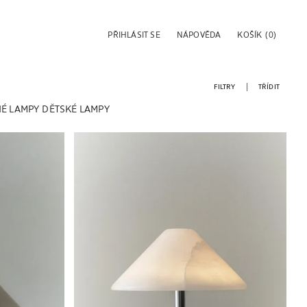
PŘIHLÁSIT SE
NÁPOVĚDA
KOŠÍK
(0)
FILTRY
TŘÍDIT
É LAMPY
DĚTSKÉ LAMPY
Obrázek změněn na 1 z 7