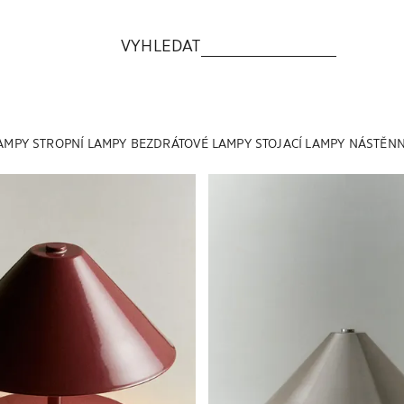
VYHLEDAT
LAMPY
STROPNÍ LAMPY
BEZDRÁTOVÉ LAMPY
STOJACÍ LAMPY
NÁSTĚNN
 na 1 z 5
Obrázek změněn na 1 z 7