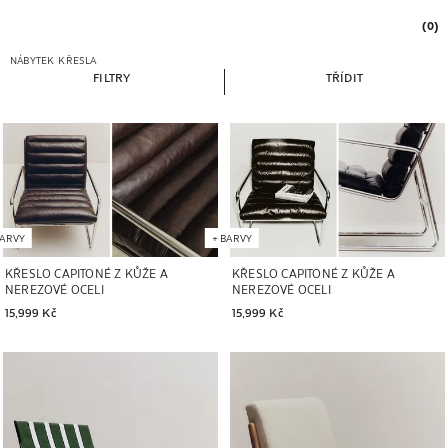
(0)
NÁBYTEK
KŘESLA
FILTRY
TŘÍDIT
ARVY
+
BARVY
KŘESLO CAPITONÉ Z KŮŽE A
KŘESLO CAPITONÉ Z KŮŽE A
NEREZOVÉ OCELI
NEREZOVÉ OCELI
15,999 Kč
15,999 Kč
Obrázek změněn na 1 z 5
Obrázek změněn na 1 z 8