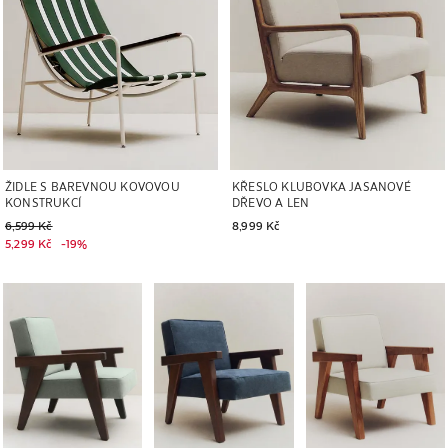
ŽIDLE S BAREVNOU KOVOVOU
KŘESLO KLUBOVKA JASANOVÉ
KONSTRUKCÍ
DŘEVO A LEN
Stará cena 6,599 Kč
6,599 Kč
8,999 Kč
Aktuální cena 5,299 Kč
19% SLEVA
5,299 Kč
-
19%
Obrázek změněn na 1 z 6
Obrázek změněn na 1 z 6
Obrázek změněn na 1 z